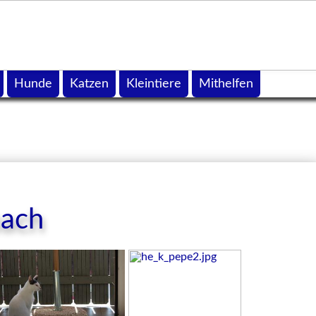
Hunde
Katzen
Kleintiere
Mithelfen
bach