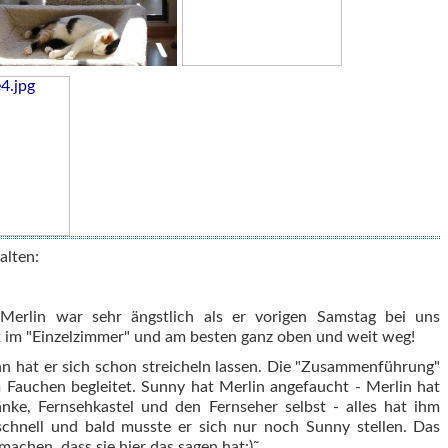
alten:
Merlin war sehr ängstlich als er vorigen Samstag bei uns
 im "Einzelzimmer" und am besten ganz oben und weit weg!
nn hat er sich schon streicheln lassen. Die "Zusammenführung"
auchen begleitet. Sunny hat Merlin angefaucht - Merlin hat
änke, Fernsehkastel und den Fernseher selbst - alles hat ihm
schnell und bald musste er sich nur noch Sunny stellen. Das
chen, dass sie hier das sagen hat:)˜.