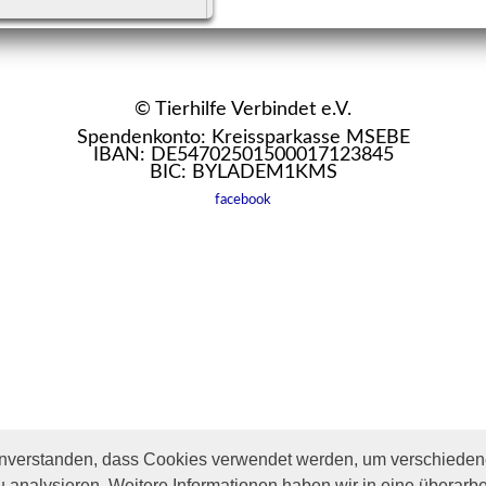
eiterlesen
© Tierhilfe Verbindet e.V.
Spendenkonto: Kreissparkasse MSEBE
IBAN: DE54702501500017123845
BIC: BYLADEM1KMS
facebook
inverstanden, dass Cookies verwendet werden, um verschiedene
u analysieren. Weitere Informationen haben wir in eine überarbe