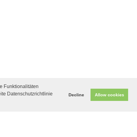
 Funktionalitäten
ite Datenschutzrichtlinie
Decline
Allow cookies
Helfen Sie mit!
Unterstützen Sie uns durch
einen Einkauf bei
Unternehmen, die uns helfen
wollen!