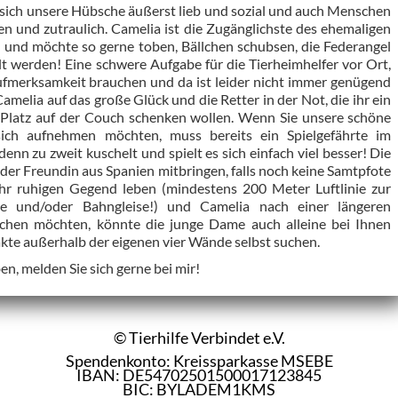
sich unsere Hübsche äußerst lieb und sozial und auch Menschen
en und zutraulich. Camelia ist die Zugänglichste des ehemaligen
en und möchte so gerne toben, Bällchen schubsen, die Federangel
lt werden! Eine schwere Aufgabe für die Tierheimhelfer vor Ort,
 Aufmerksamkeit brauchen und da ist leider nicht immer genügend
Camelia auf das große Glück und die Retter in der Not, die ihr ein
latz auf der Couch schenken wollen. Wenn Sie unsere schöne
ich aufnehmen möchten, muss bereits ein Spielgefährte im
enn zu zweit kuschelt und spielt es sich einfach viel besser! Die
der Freundin aus Spanien mitbringen, falls noch keine Samtpfote
ehr ruhigen Gegend leben (mindestens 200 Meter Luftlinie zur
ße und/oder Bahngleise!) und Camelia nach einer längeren
chen möchten, könnte die junge Dame auch alleine bei Ihnen
akte außerhalb der eigenen vier Wände selbst suchen.
ben, melden Sie sich gerne bei mir!
© Tierhilfe Verbindet e.V.
Spendenkonto: Kreissparkasse MSEBE
IBAN: DE54702501500017123845
BIC: BYLADEM1KMS