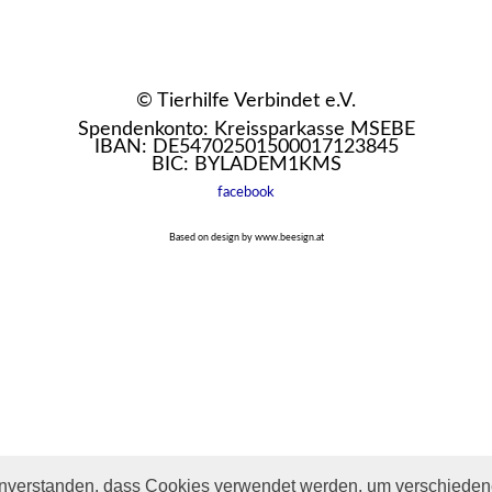
© Tierhilfe Verbindet e.V.
Spendenkonto: Kreissparkasse MSEBE
IBAN: DE54702501500017123845
BIC: BYLADEM1KMS
facebook
Based on design by www.beesign.at
inverstanden, dass Cookies verwendet werden, um verschiedene