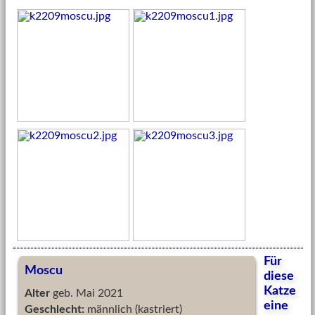
Für
Moscu
diese
Katze
Alter
geb. Mai 2021
eine
Geschlecht:
männlich (kastriert)