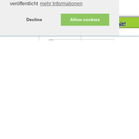
veröffentlicht
mehr Informationen
Decline
Allow cookies
Helfen Sie mit!
Impressum/Datenschutz
Tierhilfe Verbindet (c)
Unterstützen Sie uns durch
einen Einkauf bei
Unternehmen, die uns helfen
wollen!
Blondie
Blondie braucht Menschen die ihr die
Zeit geben, die sie braucht