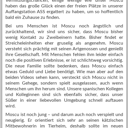
Vermittlungschancen, einige wenige wie unser Moscu
haben das große Glück einen der freien Plätze in unserer
Auffangstation ASS ergattert zu haben, um so hoffentlich
bald ein Zuhause zu finden.
Bei uns Menschen ist Moscu noch ängstlich und
zurückhaltend, wir sind uns sicher, dass Moscu bisher
wenig Kontakt zu Zweibeinern hatte. Bisher findet er
Streicheleinheiten eher gruselig als angenehm. Moscu
versteht sich prächtig mit seinen Artgenossen und genießt
ihre Gesellschaft. Mit Menschen fehlen ihm leider einfach
noch die positiven Erlebnisse, er ist schlichtweg vorsichtig.
Die neue Familie sollte bedenken, dass Moscu einfach
etwas Geduld und Liebe benötigt. Wie man aber auf den
beiden Videos sehen kann, versteckt sich Moscu nicht in
seinem Gehege, sondern spielt ausgelassen, auch wenn
Menschen um ihn herum sind. Unsere spanischen Kollegen
und Kolleginnen sind sich ebenfalls sicher, dass unser
Süßer in einer liebevollen Umgebung schnell auftauen
wird.
Moscu ist noch jung – und darum auch noch verspielt und
neugierig. Er orientiert sich sehr an seinen kätzischen
Mitbewohnerin im Tierheim, deshalb sollte im neuen