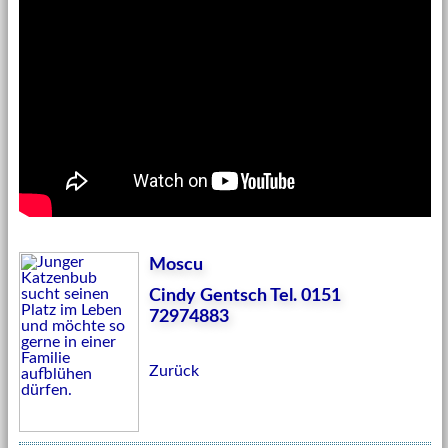
Moscu
Cindy Gentsch Tel. 0151
72974883
Zurück