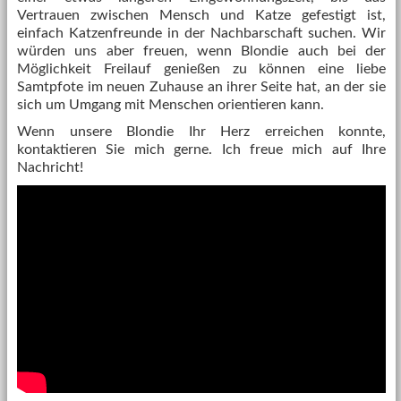
Vertrauen zwischen Mensch und Katze gefestigt ist,
einfach Katzenfreunde in der Nachbarschaft suchen. Wir
würden uns aber freuen, wenn Blondie auch bei der
Möglichkeit Freilauf genießen zu können eine liebe
Samtpfote im neuen Zuhause an ihrer Seite hat, an der sie
sich um Umgang mit Menschen orientieren kann.
Wenn unsere Blondie Ihr Herz erreichen konnte,
kontaktieren Sie mich gerne. Ich freue mich auf Ihre
Nachricht!