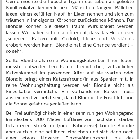
Gerne möchte die hübsche Tigerin das Leben als geliebte
Familienkatze kennenlernen, Mäuschen fangen, Bällchen
jagen, einen gefüllten Napf ihr Eigen nennen und sich zum
träumen in ihr eigenes Körbchen zurückziehen können. Für
Blondie können Sie diesen Traum Wirklichkeit werden
lassen! Wir haben schon so oft erlebt, dass das Herz dieser
„scheuen“ Katzen mit Geduld, Liebe und Verstädnis
erobert werden kann. Blondie hat eine Chance verdient –
so sehr!
Sollte Blondie als reine Wohnungskatze bei Ihnen leben,
müsste entweder bereits ein freundlicher, zutraulicher
Katzenkumpel im passenden Alter auf sie warten oder
Blondie bringt einen Katzenfreund/in aus Spanien mit. In
reine Wohnungshaltung werden wir Blondie nicht als
Einzelkatze vermitteln. Ein vorhandener Balkon muss
ausreichend vernetzt sein, damit Blondie die Frischluft und
die Sonne gefahrlos genießen kann.
Bei Freilaufmöglichkeit in einer sehr ruhigen Wohngegend
(mindestens 200 Meter Luftlinie zur nächsten stärker
befahrenen Straße und/oder Bahngleise) könnte Blondie
aber auch alleine bei Ihnen einziehen und sich dann nach
einer etwas längeren Eingewöhnungszeit, bis das