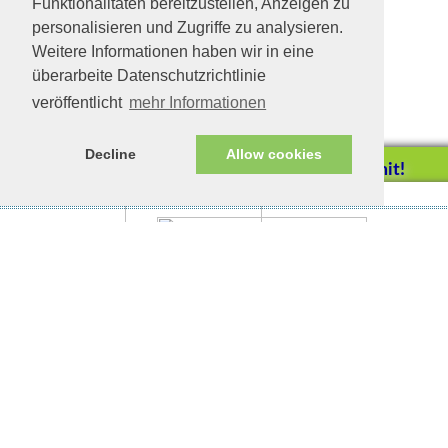
Funktionalitäten bereitzustellen, Anzeigen zu
personalisieren und Zugriffe zu analysieren.
Weitere Informationen haben wir in eine
überarbeite Datenschutzrichtlinie
veröffentlicht
mehr Informationen
Decline
Allow cookies
Helfen Sie mit!
Impressum/Datenschutz
Tierhilfe Verbindet (c)
Unterstützen Sie uns durch
einen Einkauf bei
Unternehmen, die uns helfen
wollen!