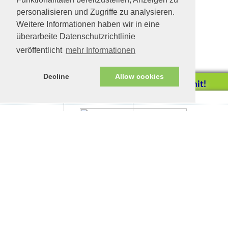
personalisieren und Zugriffe zu analysieren.
Weitere Informationen haben wir in eine
überarbeite Datenschutzrichtlinie
veröffentlicht
mehr Informationen
Decline
Allow cookies
Helfen Sie mit!
Impressum/Datenschutz
Tierhilfe Verbindet (c)
Unterstützen Sie uns durch
einen Einkauf bei
Unternehmen, die uns helfen
wollen!