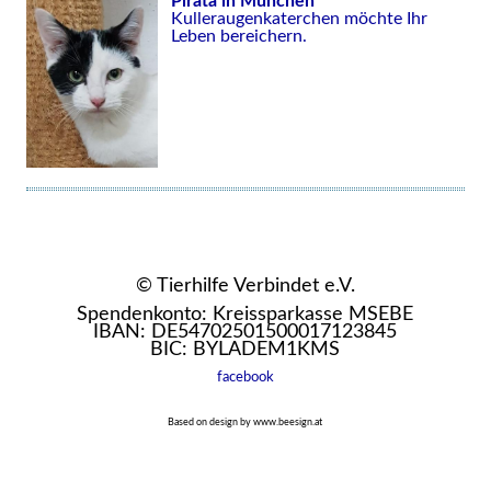
Pirata in München
Kulleraugenkaterchen möchte Ihr
Leben bereichern.
© Tierhilfe Verbindet e.V.
Spendenkonto: Kreissparkasse MSEBE
IBAN: DE54702501500017123845
BIC: BYLADEM1KMS
facebook
Based on design by www.beesign.at