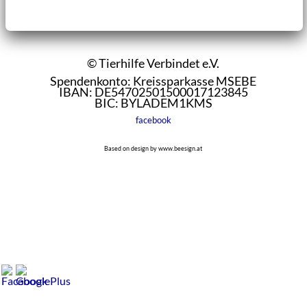
© Tierhilfe Verbindet e.V.
Spendenkonto: Kreissparkasse MSEBE
IBAN: DE54702501500017123845
BIC: BYLADEM1KMS
facebook
Based on design by www.beesign.at