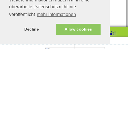
überarbeite Datenschutzrichtlinie
veröffentlicht
mehr Informationen
Decline
Allow cookies
Helfen Sie mit!
Impressum/Datenschutz
Tierhilfe Verbindet (c)
Unterstützen Sie uns durch
einen Einkauf bei
Unternehmen, die uns helfen
wollen!