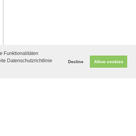
 Funktionalitäten
ite Datenschutzrichtlinie
Decline
Allow cookies
Helfen Sie mit!
Unterstützen Sie uns durch
einen Einkauf bei
Unternehmen, die uns helfen
wollen!
Meerschweinchenleben für ihn.
Emil
Braun-weiße
Rennsemmel