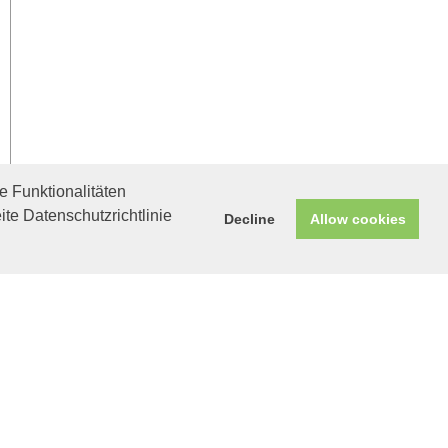
 Funktionalitäten
ite Datenschutzrichtlinie
Decline
Allow cookies
Helfen Sie mit!
Unterstützen Sie uns durch
einen Einkauf bei
Unternehmen, die uns helfen
wollen!
Maxl
Wo sind seine