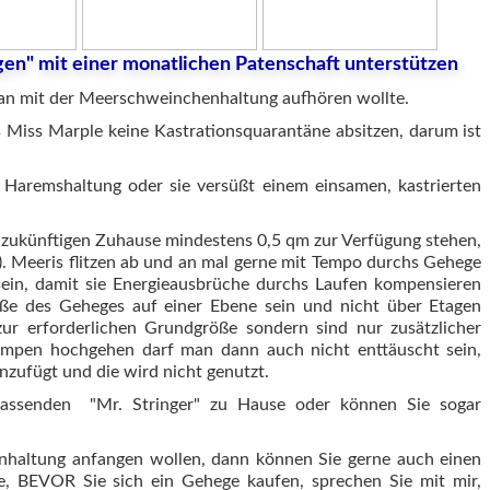
gen" mit einer monatlichen Patenschaft unterstützen
n mit der Meerschweinchenhaltung aufhören wollte.
s
Miss Marple keine Kastrationsquarantäne absitzen, darum ist
Haremshaltung oder sie versüßt einem einsamen, kastrierten
zukünftigen Zuhause mindestens 0,5 qm zur Verfügung stehen,
-). Meeris flitzen ab und an mal gerne mit Tempo durchs Gehege
sein, damit sie Energieausbrüche durchs Laufen kompensieren
öße des Geheges auf einer Ebene sein und nicht über Etagen
 zur erforderlichen Grundgröße sondern sind nur zusätzlicher
ampen hochgehen darf man dann auch nicht enttäuscht sein,
zufügt und die wird nicht genutzt.
assenden "Mr. Stringer" zu Hause oder können Sie sogar
nhaltung anfangen wollen, dann können Sie gerne auch einen
te, BEVOR Sie sich ein Gehege kaufen, sprechen Sie mit mir,