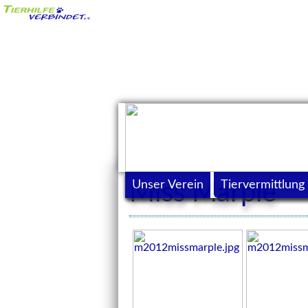
Unser Verein
Tiervermittlung
Miss Marple