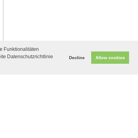
 Funktionalitäten
ite Datenschutzrichtlinie
Decline
Allow cookies
Helfen Sie mit!
Unterstützen Sie uns durch
einen Einkauf bei
Unternehmen, die uns helfen
wollen!
Morgana in
Wolfenbüttel
Roter Sonnenschein
wird Ihnen viel Freude
bereiten.