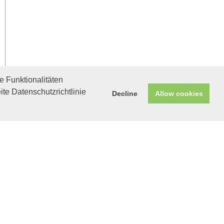
 Funktionalitäten
ite Datenschutzrichtlinie
Decline
Allow cookies
Helfen Sie mit!
Unterstützen Sie uns durch
einen Einkauf bei
Unternehmen, die uns helfen
wollen!
Hernan in München
Hernan wünscht sich
so sehr eine eigene
Familie