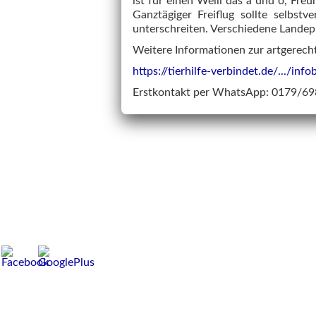
ist für einen Welli das a und o, Fre
Ganztägiger Freiflug sollte selbst
unterschreiten. Verschiedene Landepl
Weitere Informationen zur artgerecht
https://tierhilfe-verbindet.de/.../infobl
Erstkontakt per WhatsApp: 0179/6