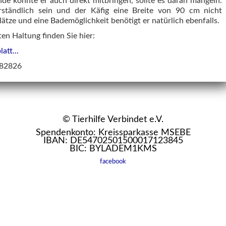
unde könnte er auch direkt mitbringen, sollte es daran mangeln.
verständlich sein und der Käfig eine Breite von 90 cm nicht
ätze und eine Bademöglichkeit benötigt er natürlich ebenfalls.
en Haltung finden Sie hier:
att...
982826
© Tierhilfe Verbindet e.V.
Spendenkonto: Kreissparkasse MSEBE
IBAN: DE54702501500017123845
BIC: BYLADEM1KMS
facebook