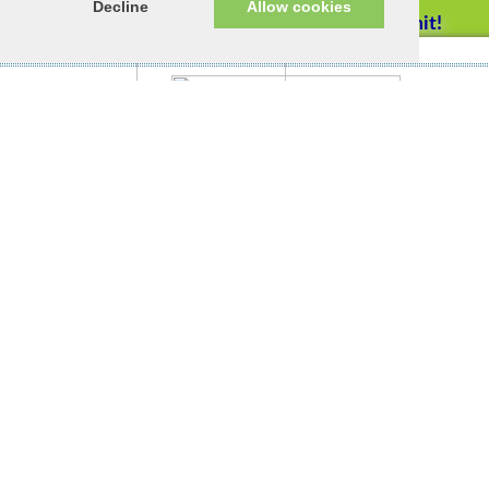
Decline
Allow cookies
Helfen Sie mit!
Impressum/Datenschutz
Tierhilfe Verbindet (c)
Unterstützen Sie uns durch
einen Einkauf bei
Unternehmen, die uns helfen
wollen!
Mia
war leider zu schwach eine Virus