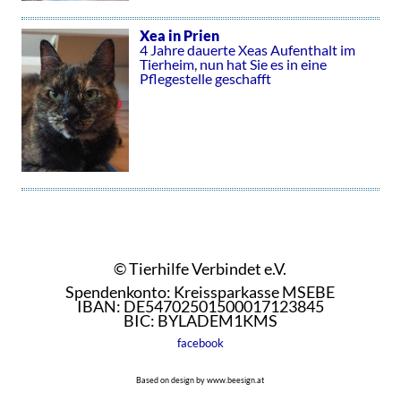
Xea in Prien
4 Jahre dauerte Xeas Aufenthalt im
Tierheim, nun hat Sie es in eine
Pflegestelle geschafft
© Tierhilfe Verbindet e.V.
Spendenkonto: Kreissparkasse MSEBE
IBAN: DE54702501500017123845
BIC: BYLADEM1KMS
facebook
Based on design by www.beesign.at