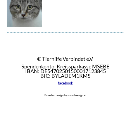
© Tierhilfe Verbindet e.V.
Spendenkonto: Kreissparkasse MSEBE
IBAN: DE54702501500017123845
BIC: BYLADEM1KMS
facebook
Based on design by www.beesign.at