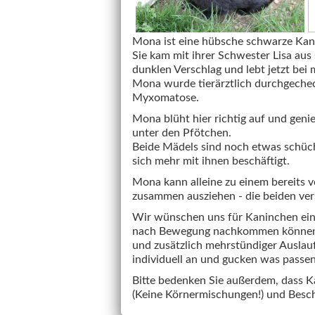
Mona ist eine hübsche schwarze Kan
Sie kam mit ihrer Schwester Lisa aus 
dunklen Verschlag und lebt jetzt bei m
Mona wurde tierärztlich durchgechec
Myxomatose.
Mona blüht hier richtig auf und geni
unter den Pfötchen.
Beide Mädels sind noch etwas schüch
sich mehr mit ihnen beschäftigt.
Mona kann alleine zu einem bereits 
zusammen ausziehen - die beiden vers
Wir wünschen uns für Kaninchen ein 
nach Bewegung nachkommen können. 
und zusätzlich mehrstündiger Auslauf
individuell an und gucken was passe
Bitte bedenken Sie außerdem, dass Ka
(Keine Körnermischungen!) und Besc