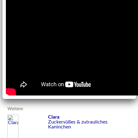
Weitere:
Clara
Zuckersüßes & zutrauliches
Kaninchen