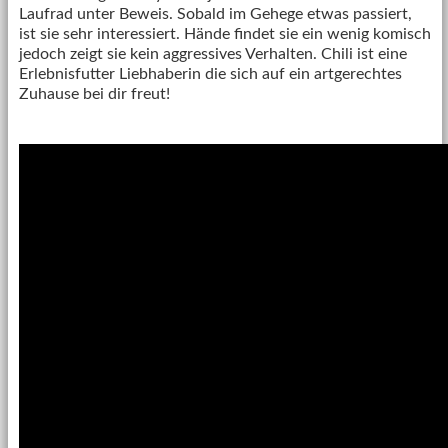
Laufrad unter Beweis. Sobald im Gehege etwas passiert,
ist sie sehr interessiert. Hände findet sie ein wenig komisch
jedoch zeigt sie kein aggressives Verhalten. Chili ist eine
Erlebnisfutter Liebhaberin die sich auf ein artgerechtes
Zuhause bei dir freut!