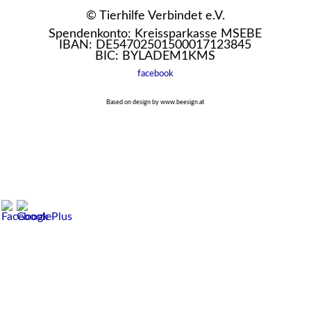
© Tierhilfe Verbindet e.V.
Spendenkonto: Kreissparkasse MSEBE
IBAN: DE54702501500017123845
BIC: BYLADEM1KMS
facebook
Based on design by www.beesign.at