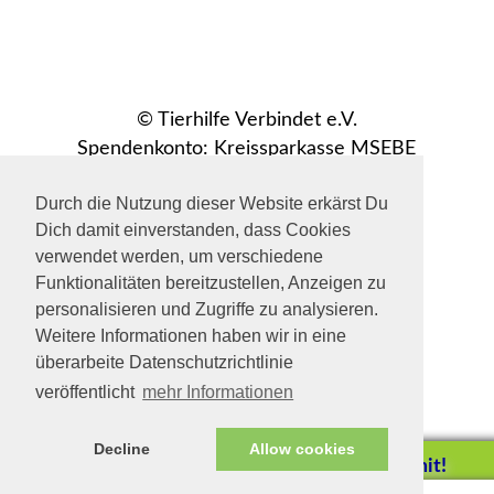
© Tierhilfe Verbindet e.V.
Spendenkonto: Kreissparkasse MSEBE
IBAN: DE54702501500017123845
BIC: BYLADEM1KMS
Durch die Nutzung dieser Website erkärst Du
facebook
Dich damit einverstanden, dass Cookies
verwendet werden, um verschiedene
Funktionalitäten bereitzustellen, Anzeigen zu
personalisieren und Zugriffe zu analysieren.
Weitere Informationen haben wir in eine
überarbeite Datenschutzrichtlinie
veröffentlicht
mehr Informationen
Decline
Allow cookies
Helfen Sie mit!
Impressum/Datenschutz
Tierhilfe Verbindet (c)