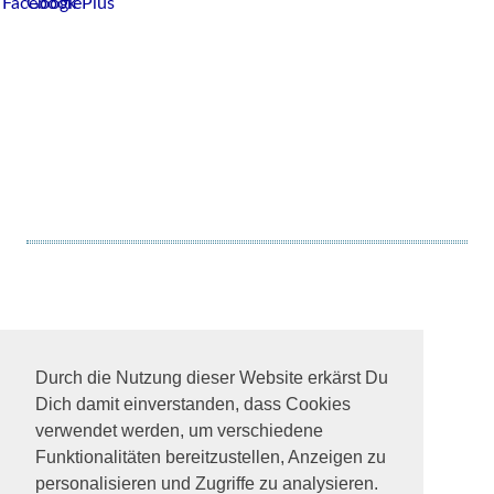
© Tierhilfe Verbindet e.V.
Durch die Nutzung dieser Website erkärst Du
Spendenkonto: Kreissparkasse MSEBE
Dich damit einverstanden, dass Cookies
IBAN: DE54702501500017123845
verwendet werden, um verschiedene
BIC: BYLADEM1KMS
Funktionalitäten bereitzustellen, Anzeigen zu
facebook
personalisieren und Zugriffe zu analysieren.