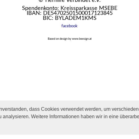
© Tierhilfe Verbindet e.V.
Spendenkonto: Kreissparkasse MSEBE
IBAN: DE54702501500017123845
BIC: BYLADEM1KMS
facebook
Based on design by www.beesign.at
inverstanden, dass Cookies verwendet werden, um verschiedene
u analysieren. Weitere Informationen haben wir in eine überarbe