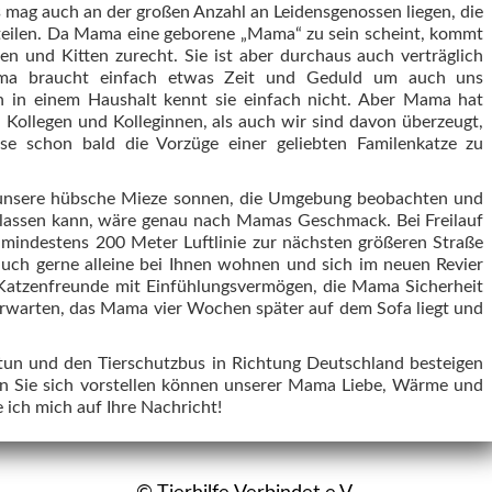
as mag auch an der großen Anzahl an Leidensgenossen liegen, die
teilen. Da Mama eine geborene „Mama“ zu sein scheint, kommt
en und Kitten zurecht. Sie ist aber durchaus auch verträglich
ma braucht einfach etwas Zeit und Geduld um auch uns
n in einem Haushalt kennt sie einfach nicht. Aber Mama hat
 Kollegen und Kolleginnen, als auch wir sind davon überzeugt,
e schon bald die Vorzüge einer geliebten Familenkatze zu
h unsere hübsche Mieze sonnen, die Umgebung beobachten und
assen kann, wäre genau nach Mamas Geschmack. Bei Freilauf
 mindestens 200 Meter Luftlinie zur nächsten größeren Straße
uch gerne alleine bei Ihnen wohnen und sich im neuen Revier
Katzenfreunde mit Einfühlungsvermögen, die Mama Sicherheit
erwarten, das Mama vier Wochen später auf dem Sofa liegt und
un und den Tierschutzbus in Richtung Deutschland besteigen
 Sie sich vorstellen können unserer Mama Liebe, Wärme und
e ich mich auf Ihre Nachricht!