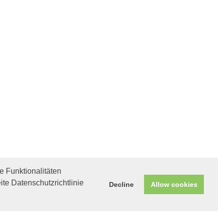
 Funktionalitäten
ite Datenschutzrichtlinie
Decline
Allow cookies
Helfen Sie mit!
Unterstützen Sie uns durch
einen Einkauf bei