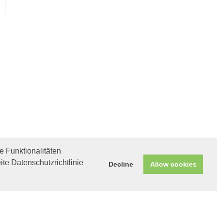
 Funktionalitäten
ite Datenschutzrichtlinie
Decline
Allow cookies
Helfen Sie mit!
Unterstützen Sie uns durch
einen Einkauf bei
Unternehmen, die uns helfen
wollen!