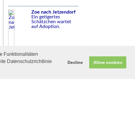
Zoe nach Jetzendorf
Ein getigertes
Schätzchen wartet
auf Adoption.
 Funktionalitäten
ite Datenschutzrichtlinie
Decline
Allow cookies
Helfen Sie mit!
Unterstützen Sie uns durch
einen Einkauf bei
Unternehmen, die uns helfen
wollen!