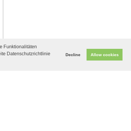
 Funktionalitäten
ite Datenschutzrichtlinie
Decline
Allow cookies
Helfen Sie mit!
Unterstützen Sie uns durch
einen Einkauf bei
Unternehmen, die uns helfen
wollen!
Ivori in Erding
Schnurrweltmeisterin
sucht Anschluss an
eine Familie.