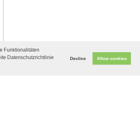
 Funktionalitäten
ite Datenschutzrichtlinie
Decline
Allow cookies
Helfen Sie mit!
Unterstützen Sie uns durch
einen Einkauf bei
Unternehmen, die uns helfen
wollen!
Micaela in München
Katze mit Charakter
sucht Menschen mit
Einfühlungsvermögen