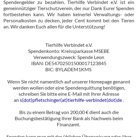
Spendengelder zu bezahlen. Tierhilfe Verbindet e.V. ist ein
gemeinnütziger Tierschutzverein, der nur Dank Eurer Spenden
fortbestehen kann. Wir haben keinerlei Verwaltungs- oder
Personalkosten zu decken, jeder Cent kommt bei den Tieren
an. Wir danken Euch allen für die Unterstützung!
Tierhilfe Verbindet e.V.
Spendenkonto: Kreissparkasse MSEBE
Verwendungszweck: Spende Leon
IBAN: DE54702501500017123845
BIC: BYLADEM1KMS
Wenn Sie nicht namentlich auf unserer Homepage genannt
werden wollen oder eine Spendenquittung benötigen,
schreiben Sie bitte eine E-Mail mit Ihrer Adresse
an
s(dot)pfletschinger(at)tierhilfe-verbindet(dot)de
.
Bis zu einem Betrag von 200,00 € dient auch die
Buchungsbestätigung Ihrer Bank als Nachweis beim
Finanzamt.
Spenden kann man mit der üblichen Überweisung oder über