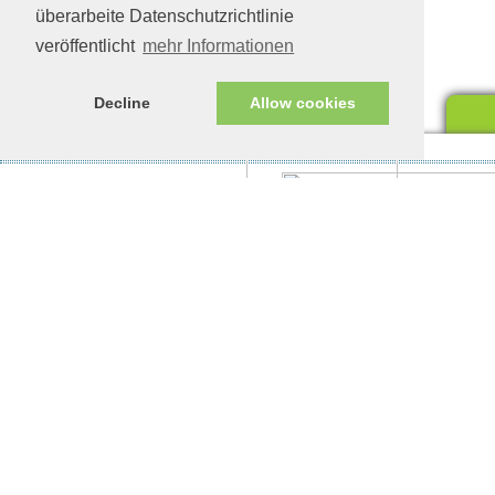
überarbeite Datenschutzrichtlinie
veröffentlicht
mehr Informationen
Decline
Allow cookies
Impressum/Datenschutz
Tierhilfe Verbindet (c)
Unte
eine
Unte
woll