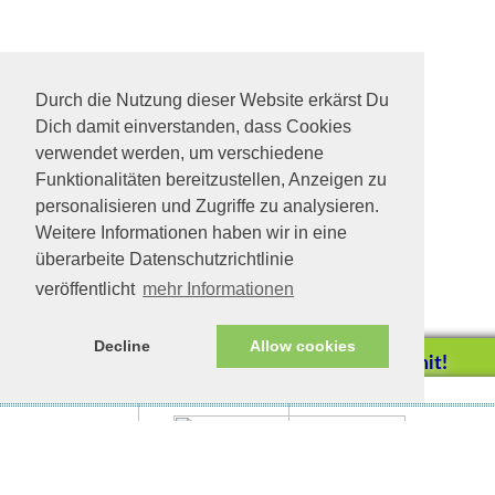
Durch die Nutzung dieser Website erkärst Du
Dich damit einverstanden, dass Cookies
verwendet werden, um verschiedene
Funktionalitäten bereitzustellen, Anzeigen zu
personalisieren und Zugriffe zu analysieren.
Weitere Informationen haben wir in eine
überarbeite Datenschutzrichtlinie
veröffentlicht
mehr Informationen
Decline
Allow cookies
Helfen Sie mit!
Impressum/Datenschutz
Tierhilfe Verbindet (c)
Unterstützen Sie uns durch
einen Einkauf bei
Simon in Dillingen
Unternehmen, die uns helfen
Herzensplatz gesucht: Trauriger Kater
wollen!
sucht ganz dringend liebevolles
Zuhause.