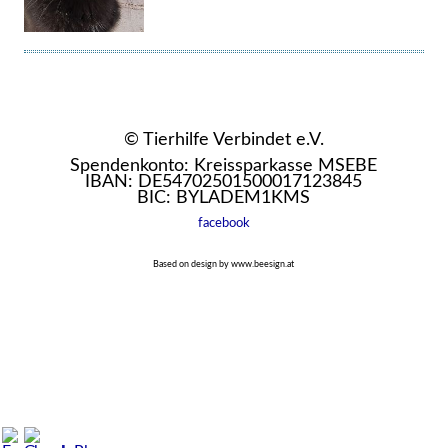
© Tierhilfe Verbindet e.V.
Spendenkonto: Kreissparkasse MSEBE
IBAN: DE54702501500017123845
BIC: BYLADEM1KMS
facebook
Based on design by www.beesign.at