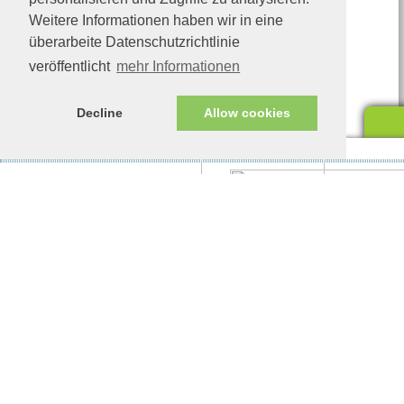
Weitere Informationen haben wir in eine
überarbeite Datenschutzrichtlinie
veröffentlicht
mehr Informationen
Decline
Allow cookies
Impressum/Datenschutz
Tierhilfe Verbindet (c)
Unte
eine
Unte
woll