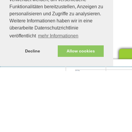
Funktionalitäten bereitzustellen, Anzeigen zu
personalisieren und Zugriffe zu analysieren.
Weitere Informationen haben wir in eine
überarbeite Datenschutzrichtlinie
veröffentlicht
mehr Informationen
Decline
Allow cookies
Impressum/Datenschutz
Tierhilfe Verbindet (c)
Unte
eine
Unte
woll
Ajedrez in Schonstett