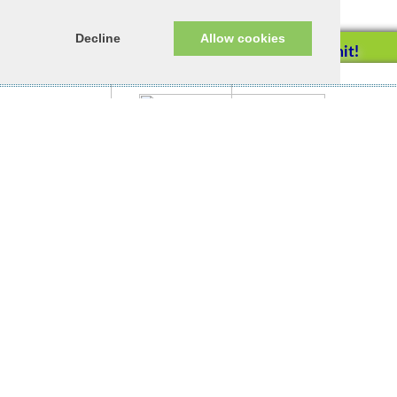
Decline
Allow cookies
Helfen Sie mit!
Impressum/Datenschutz
Tierhilfe Verbindet (c)
Unterstützen Sie uns durch
einen Einkauf bei
Unternehmen, die uns helfen
wollen!
Goldstück
Unser wahres Goldstück sucht ein
Zuhause