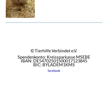
© Tierhilfe Verbindet e.V.
Spendenkonto: Kreissparkasse MSEBE
IBAN: DE54702501500017123845
BIC: BYLADEM1KMS
facebook