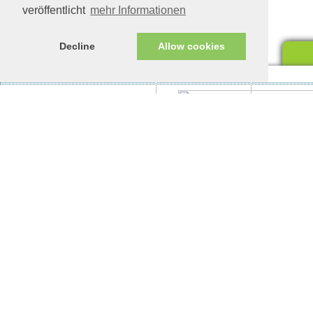
veröffentlicht
mehr Informationen
Decline
Allow cookies
Impressum/Datenschutz
Tierhilfe Verbindet (c)
Unte
eine
Unte
woll