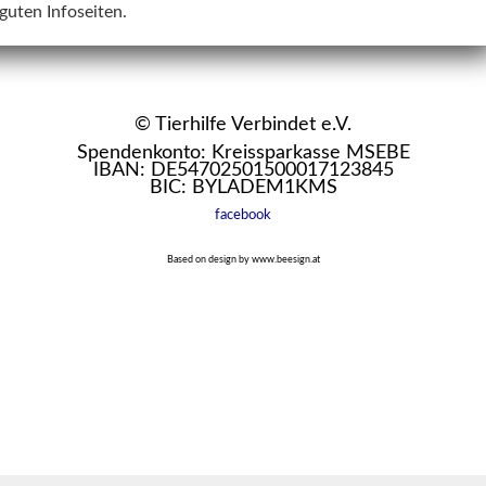
guten Infoseiten.
© Tierhilfe Verbindet e.V.
Spendenkonto: Kreissparkasse MSEBE
IBAN: DE54702501500017123845
BIC: BYLADEM1KMS
facebook
Based on design by www.beesign.at