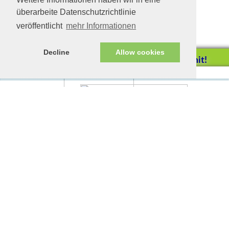
überarbeite Datenschutzrichtlinie
veröffentlicht
mehr Informationen
Decline
Allow cookies
Helfen Sie mit!
Impressum/Datenschutz
Tierhilfe Verbindet (c)
Unterstützen Sie uns durch
einen Einkauf bei
Unternehmen, die uns helfen
wollen!
Athos