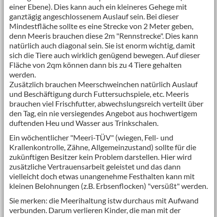
einer Ebene). Dies kann auch ein kleineres Gehege mit
ganztägig angeschlossenem Auslauf sein. Bei dieser
Mindestfläche sollte es eine Strecke von 2 Meter geben,
denn Meeris brauchen diese 2m "Rennstrecke". Dies kann
natürlich auch diagonal sein. Sie ist enorm wichtig, damit
sich die Tiere auch wirklich genügend bewegen. Auf dieser
Fläche von 2qm können dann bis zu 4 Tiere gehalten
werden.
Zusätzlich brauchen Meerschweinchen natürlich Auslauf
und Beschäftigung durch Futtersuchspiele, etc. Meeris
brauchen viel Frischfutter, abwechslungsreich verteilt über
den Tag, ein nie versiegendes Angebot aus hochwertigem
duftenden Heu und Wasser aus Trinkschalen.
Ein wöchentlicher "Meeri-TÜV" (wiegen, Fell- und
Krallenkontrolle, Zähne, Allgemeinzustand) sollte für die
zukünftigen Besitzer kein Problem darstellen. Hier wird
zusätzliche Vertrauensarbeit geleistet und das dann
vielleicht doch etwas unangenehme Festhalten kann mit
kleinen Belohnungen (z.B. Erbsenflocken) "versüßt" werden.
Sie merken: die Meerihaltung istw durchaus mit Aufwand
verbunden. Darum verlieren Kinder, die man mit der