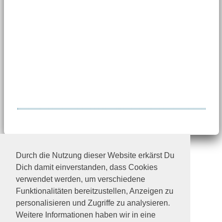
Durch die Nutzung dieser Website erkärst Du
Dich damit einverstanden, dass Cookies
© Tierhilfe Verbindet e.V.
verwendet werden, um verschiedene
Spendenkonto: Kreissparkasse MSEBE
Funktionalitäten bereitzustellen, Anzeigen zu
IBAN: DE54702501500017123845
BIC: BYLADEM1KMS
personalisieren und Zugriffe zu analysieren.
facebook
Weitere Informationen haben wir in eine