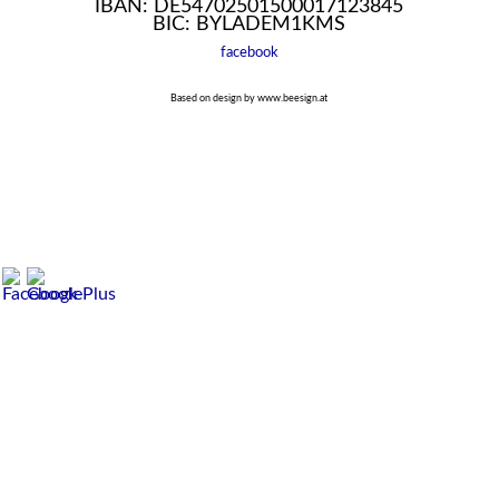
IBAN: DE54702501500017123845
BIC: BYLADEM1KMS
facebook
Based on design by www.beesign.at