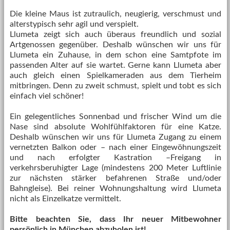
Die kleine Maus ist zutraulich, neugierig, verschmust und
alterstypisch sehr agil und verspielt.
Llumeta zeigt sich auch überaus freundlich und sozial
Artgenossen gegenüber. Deshalb wünschen wir uns für
Llumeta ein Zuhause, in dem schon eine Samtpfote im
passenden Alter auf sie wartet. Gerne kann Llumeta aber
auch gleich einen Spielkameraden aus dem Tierheim
mitbringen. Denn zu zweit schmust, spielt und tobt es sich
einfach viel schöner!
Ein gelegentliches Sonnenbad und frischer Wind um die
Nase sind absolute Wohlfühlfaktoren für eine Katze.
Deshalb wünschen wir uns für Llumeta Zugang zu einem
vernetzten Balkon oder – nach einer Eingewöhnungszeit
und nach erfolgter Kastration –Freigang in
verkehrsberuhigter Lage (mindestens 200 Meter Luftlinie
zur nächsten stärker befahrenen Straße und/oder
Bahngleise). Bei reiner Wohnungshaltung wird Llumeta
nicht als Einzelkatze vermittelt.
Bitte beachten Sie, dass Ihr neuer Mitbewohner
persönlich in München abzuholen ist!