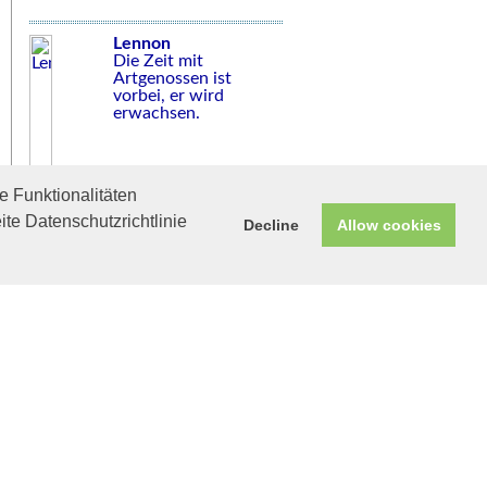
Lennon
Die Zeit mit
Artgenossen ist
vorbei, er wird
erwachsen.
 Funktionalitäten
ite Datenschutzrichtlinie
Decline
Allow cookies
Helfen Sie mit!
Unterstützen Sie uns durch
einen Einkauf bei
Unternehmen, die uns helfen
wollen!