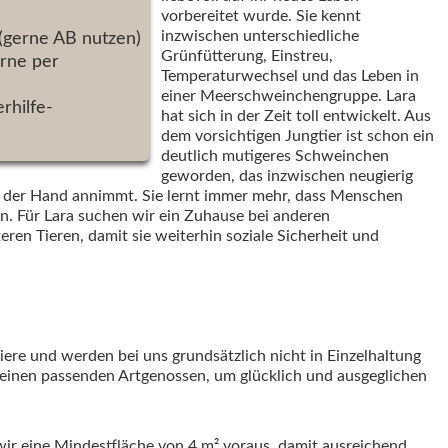
vorbereitet wurde. Sie kennt
inzwischen unterschiedliche
(gerne AB nutzen)
Grünfütterung, Einstreu,
rne per
Temperaturwechsel und das Leben in
einer Meerschweinchengruppe. Lara
erhilfe-
hat sich in der Zeit toll entwickelt. Aus
dem vorsichtigen Jungtier ist schon ein
deutlich mutigeres Schweinchen
geworden, das inzwischen neugierig
us der Hand annimmt. Sie lernt immer mehr, dass Menschen
. Für Lara suchen wir ein Zuhause bei anderen
ren Tieren, damit sie weiterhin soziale Sicherheit und
ere und werden bei uns grundsätzlich nicht in Einzelhaltung
 einen passenden Artgenossen, um glücklich und ausgeglichen
wir eine Mindestfläche von 4 m² voraus, damit ausreichend