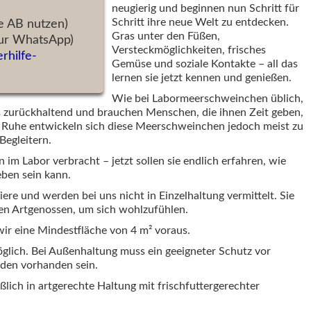
neugierig und beginnen nun Schritt für
Schritt ihre neue Welt zu entdecken.
e AB nutzen)
Gras unter den Füßen,
nur WhatsApp)
Versteckmöglichkeiten, frisches
erhilfe-
Gemüse und soziale Kontakte – all das
lernen sie jetzt kennen und genießen.
Wie bei Labormeerschweinchen üblich,
as zurückhaltend und brauchen Menschen, die ihnen Zeit geben,
 Ruhe entwickeln sich diese Meerschweinchen jedoch meist zu
Begleitern.
n im Labor verbracht – jetzt sollen sie endlich erfahren, wie
ben sein kann.
ere und werden bei uns nicht in Einzelhaltung vermittelt. Sie
en Artgenossen, um sich wohlzufühlen.
wir eine Mindestfläche von 4 m² voraus.
glich. Bei Außenhaltung muss ein geeigneter Schutz vor
nden vorhanden sein.
ßlich in artgerechte Haltung mit frischfuttergerechter