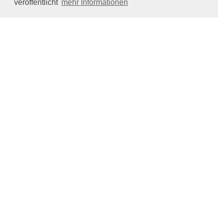
veröffentlicht
mehr Informationen
Impressum/Datenschutz
Tierhilfe Verbindet (c)