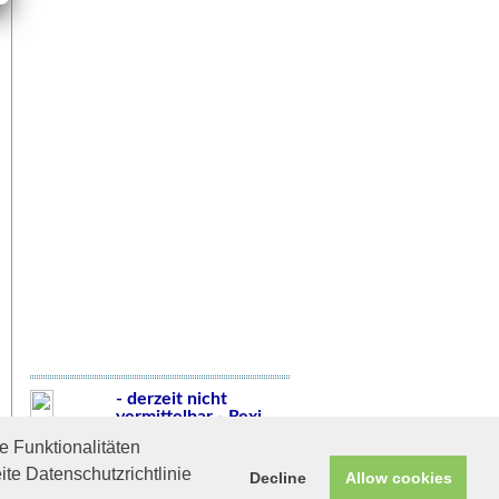
- derzeit nicht
vermittelbar - Rexi
Süßer Kaninchenbub
 Funktionalitäten
sucht sein
Glückszuhause
ite Datenschutzrichtlinie
Decline
Allow cookies
Helfen Sie mit!