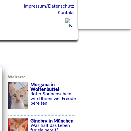
Impressum/Datenschutz
Kontakt
Weitere:
Morgana in
Wolfenbüttel
Roter Sonnenschein
wird Ihnen viel Freude
bereiten.
Ginebra in München
Was hält das Leben
für sie bereit?