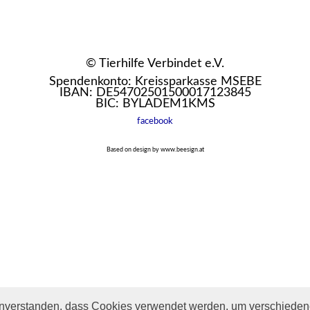
© Tierhilfe Verbindet e.V.
Spendenkonto: Kreissparkasse MSEBE
IBAN: DE54702501500017123845
BIC: BYLADEM1KMS
facebook
Based on design by www.beesign.at
inverstanden, dass Cookies verwendet werden, um verschiedene