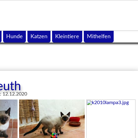
Hunde
Katzen
Kleintiere
Mithelfen
euth
t: 12.12.2020