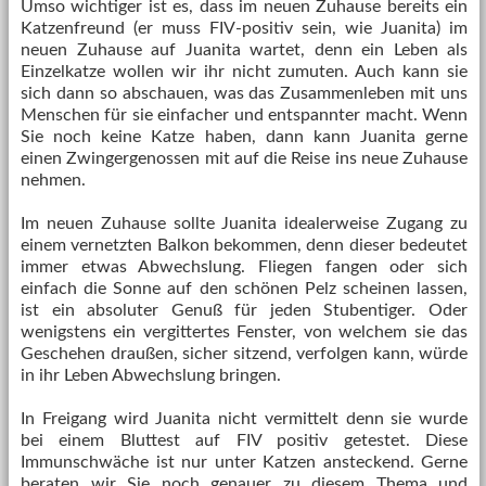
Umso wichtiger ist es, dass im neuen Zuhause
bereits ein
Katzenfreund (er muss FIV-positiv sein, wie
Juanita
) im
neuen Zuhause auf
Juanita
wartet, denn ein Leben als
Einzelkatze wollen wir ihr nicht zumuten. Auch kann sie
sich dann so abschauen, was das Zusammenleben mit uns
Menschen für sie einfacher und entspannter macht. Wenn
Sie noch keine Katze haben, dann kann
Juanita
gerne
einen Zwingergenossen mit auf die Reise ins neue Zuhause
nehmen.
Im neuen Zuhause sollte Juanita idealerweise Zugang zu
einem vernetzten Balkon bekommen, denn dieser bedeutet
immer etwas Abwechslung. Fliegen fangen oder sich
einfach die Sonne auf den schönen Pelz scheinen lassen,
ist ein absoluter Genuß für jeden Stubentiger. Oder
wenigstens ein vergittertes Fenster, von welchem sie das
Geschehen draußen, sicher sitzend, verfolgen kann, würde
in ihr Leben Abwechslung bringen.
In Freigang wird
Juanita
nicht vermittelt denn sie wurde
bei einem Bluttest auf FIV positiv getestet. Diese
Immunschwäche ist nur unter Katzen ansteckend. Gerne
beraten wir Sie noch genauer zu diesem Thema und