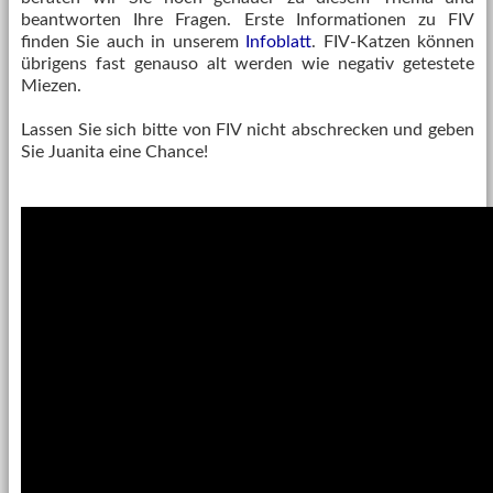
beantworten Ihre Fragen. Erste Informationen zu FIV
finden Sie auch in unserem
Infoblatt
. FIV-Katzen können
übrigens fast genauso alt werden wie negativ getestete
Miezen.
Lassen Sie sich bitte von FIV nicht abschrecken und geben
Sie
Juanita
eine Chance!