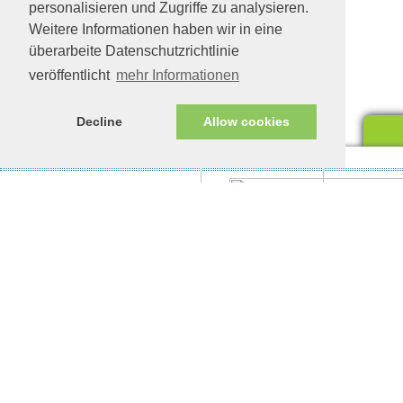
personalisieren und Zugriffe zu analysieren.
Weitere Informationen haben wir in eine
überarbeite Datenschutzrichtlinie
veröffentlicht
mehr Informationen
Decline
Allow cookies
Impressum/Datenschutz
Tierhilfe Verbindet (c)
Unte
eine
Unte
woll