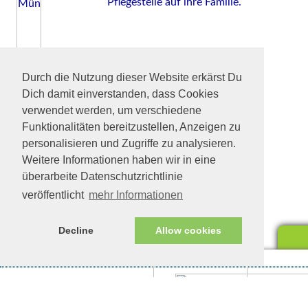
Pflegestelle auf ihre Familie.
Durch die Nutzung dieser Website erkärst Du
Dich damit einverstanden, dass Cookies
verwendet werden, um verschiedene
Funktionalitäten bereitzustellen, Anzeigen zu
personalisieren und Zugriffe zu analysieren.
Weitere Informationen haben wir in eine
überarbeite Datenschutzrichtlinie
veröffentlicht
mehr Informationen
Decline
Allow cookies
Impressum/Datenschutz
Tierhilfe Verbindet (c)
Unte
eine
Unte
woll