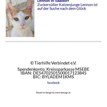
Lennon in Saaldorf
Zuckersüßer Katzenjunge Lennon ist
auf der Suche nach dem Glück
© Tierhilfe Verbindet e.V.
Spendenkonto: Kreissparkasse MSEBE
IBAN: DE54702501500017123845
BIC: BYLADEM1KMS
facebook
Based on design by www.beesign.at